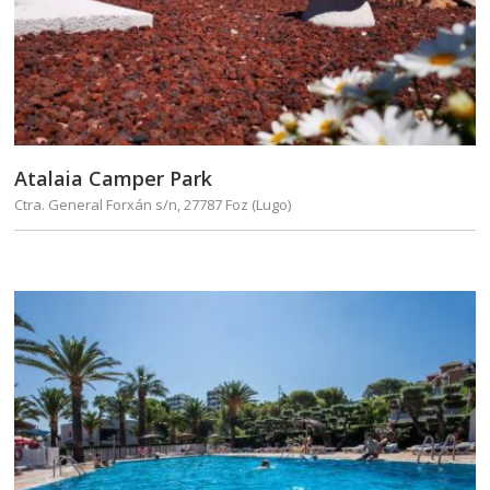
Atalaia Camper Park
Ctra. General Forxán s/n, 27787 Foz (Lugo)