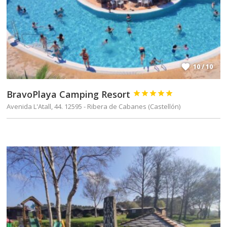
10 / 10
BravoPlaya Camping Resort





Avenida L'Atall, 44. 12595 - Ribera de Cabanes (Castellón)