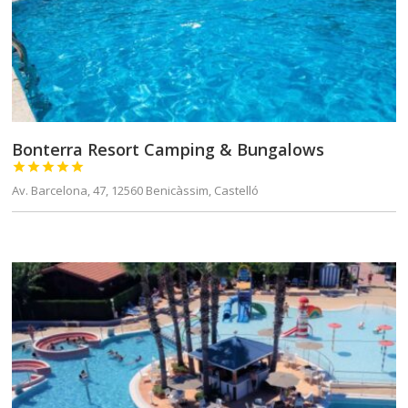
Bonterra Resort Camping & Bungalows





Av. Barcelona, 47, 12560 Benicàssim, Castelló