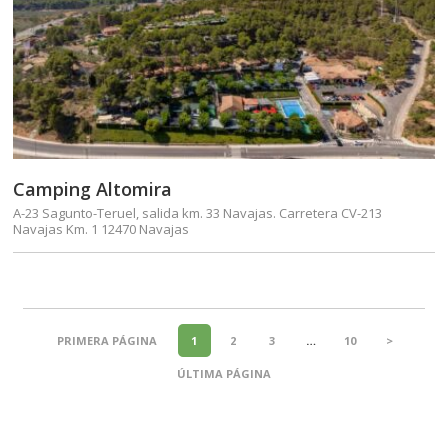
Camping Altomira
A-23 Sagunto-Teruel, salida km. 33 Navajas. Carretera CV-213
Navajas Km. 1 12470 Navajas
PRIMERA PÁGINA
1
2
3
…
10
>
ÚLTIMA PÁGINA