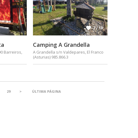
7 / 10
ta
Camping A Grandella
90 Barreiros,
A Grandella s/n Valdepares, El Franco
(Asturias) 985.866.3
29
>
ÚLTIMA PÁGINA