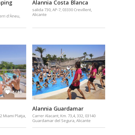
mping
Alannia Costa Blanca
salida 730, AP-7, 03330 Crevillent,
Alicante
erri d'Àneu,
8 / 10
Alannia Guardamar
2 Miami Platja,
Carrer Alacant, Km. 73,4, 332, 03140
Guardamar del Segura, Alicante