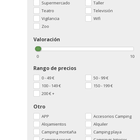
Supermercado
Taller
Teatro
Televisión
Vigilancia
Wifi
Zoo
Valoración
0
10
Rango de precios
0 - 49
€
50 - 99
€
100 - 149
€
150 - 199
€
200
€
+
Otro
APP
Accesorios Camping
Alojamientos
Alquiler
Camping montaña
Camping playa
Camping resort
Campings Interior