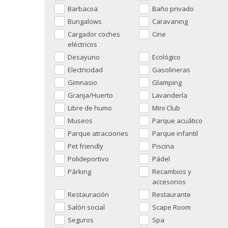
Barbacoa
Baño privado
Bungalows
Caravaning
Cargador coches
Cine
eléctricos
Desayuno
Ecológico
Electricidad
Gasolineras
Gimnasio
Glamping
Granja/Huerto
Lavandería
Libre de humo
Mini Club
Museos
Parque acuático
Parque atracciones
Parque infantil
Pet friendly
Piscina
Polideportivo
Pádel
Párking
Recambios y
accesorios
Restauración
Restaurante
Salón social
Scape Room
Seguros
Spa