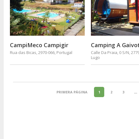
CampiMeco Campigir
Camping A Gaivo
Rua das Bicas, 2970-066, Portugal
Calle Da Praia, 0 S/N, 277
Lugo
PRIMERA PÁGINA
1
2
3
…