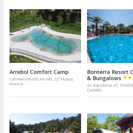
Arrebol Comfort Camp
Bonterra Resort
& Bungalows


Carretera N-330, km 643, 22714 Jaca,
Huesca
Av. Barcelona, 47, 12560 
Castelló