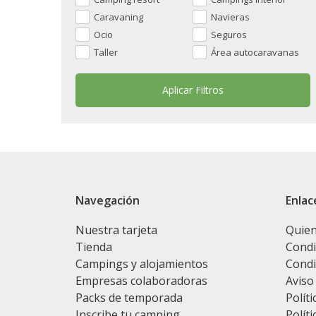
Caravaning
Navieras
Ocio
Seguros
Taller
Área autocaravanas
Navegación
Enlac
Nuestra tarjeta
Quie
Tienda
Condi
Campings y alojamientos
Condi
Empresas colaboradoras
Aviso
Packs de temporada
Políti
Inscribe tu camping
Políti