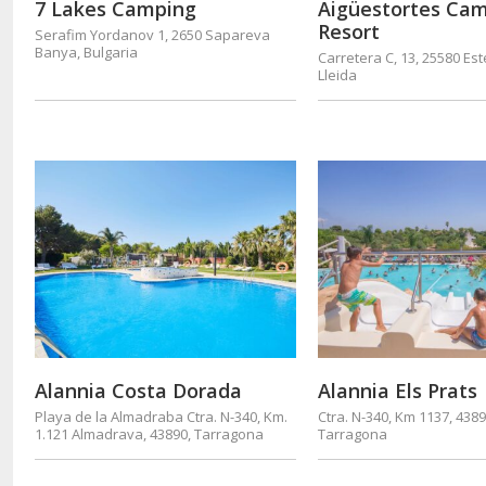
7 Lakes Camping
Aigüestortes Ca
Resort
Serafim Yordanov 1, 2650 Sapareva
Banya, Bulgaria
Carretera C, 13, 25580 Est
Lleida
Alannia Costa Dorada
Alannia Els Prats
Playa de la Almadraba Ctra. N-340, Km.
Ctra. N-340, Km 1137, 4389
1.121 Almadrava, 43890, Tarragona
Tarragona