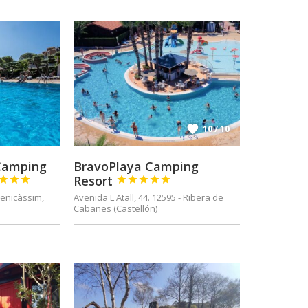
10 / 10
 Camping
BravoPlaya Camping
Resort








Benicàssim,
Avenida L'Atall, 44. 12595 - Ribera de
Cabanes (Castellón)