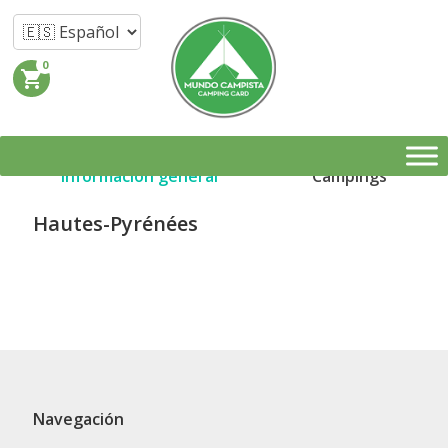
0
shopping_cart
Información general
Campings
Hautes-Pyrénées
Navegación