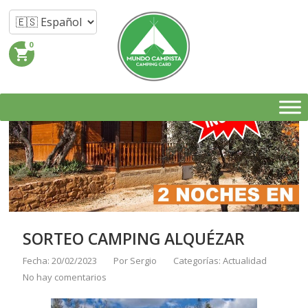
0
shopping_cart
SORTEO CAMPING ALQUÉZAR
Fecha: 20/02/2023
Por
Sergio
Categorías:
Actualidad
No hay comentarios