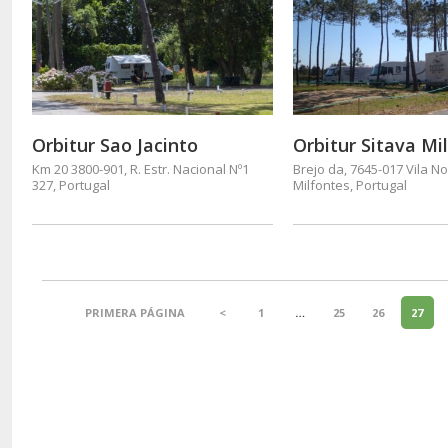
Orbitur Sao Jacinto
Orbitur Sitava Mi
Km 20 3800-901, R. Estr. Nacional Nº1
Brejo da, 7645-017 Vila N
327, Portugal
Milfontes, Portugal
PRIMERA PÁGINA
<
1
…
25
26
27