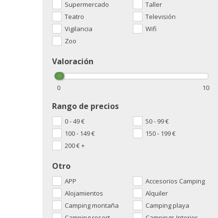
Supermercado
Taller
Teatro
Televisión
Vigilancia
Wifi
Zoo
Valoración
0
10
Rango de precios
0 - 49
€
50 - 99
€
100 - 149
€
150 - 199
€
200
€
+
Otro
APP
Accesorios Camping
Alojamientos
Alquiler
Camping montaña
Camping playa
Camping resort
Campings Interior