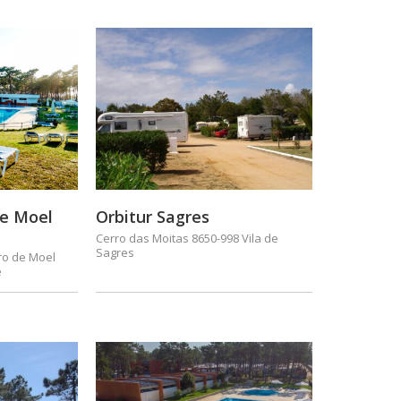
de Moel
Orbitur Sagres
Cerro das Moitas 8650-998 Vila de
Sagres
dro de Moel
e