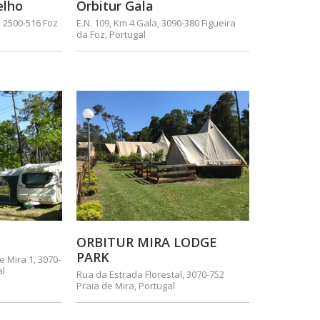
elho
Orbitur Gala
, 2500-516 Foz
E.N. 109, Km 4 Gala, 3090-380 Figueira
da Foz, Portugal
ORBITUR MIRA LODGE
PARK
e Mira 1, 3070-
al
Rua da Estrada Florestal, 3070-752
Praia de Mira, Portugal