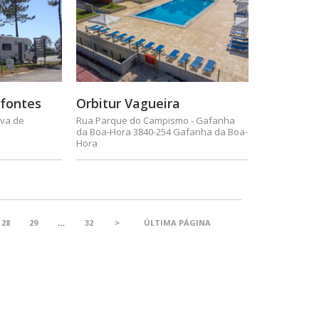
lfontes
Orbitur Vagueira
ova de
Rua Parque do Campismo - Gafanha
da Boa-Hora 3840-254 Gafanha da Boa-
Hora
28
29
…
32
>
ÚLTIMA PÁGINA