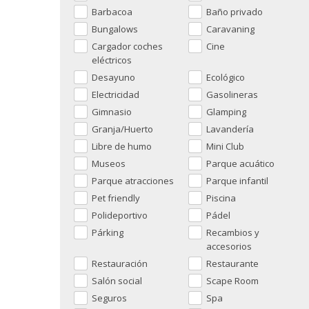
Barbacoa
Baño privado
Bungalows
Caravaning
Cargador coches
Cine
eléctricos
Desayuno
Ecológico
Electricidad
Gasolineras
Gimnasio
Glamping
Granja/Huerto
Lavandería
Libre de humo
Mini Club
Museos
Parque acuático
Parque atracciones
Parque infantil
Pet friendly
Piscina
Polideportivo
Pádel
Párking
Recambios y
accesorios
Restauración
Restaurante
Salón social
Scape Room
Seguros
Spa