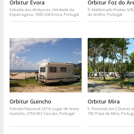
Orbitur Évora
Orbitur Foz do Ar
Estrada das Alcáçovas, Herdade da
R. Maldonado Freitas S/N
Esparragosa, 7005-206 Évora, Portugal
do Arelho, Portugal
Orbitur Guincho
Orbitur Mira
Estrada Nacional 247 6, Lugar de Areia
E. Florestal, km 2-Dunas d
Guincho, 2750-053 Cascais, Portugal
792 Praia de Mira, Portug