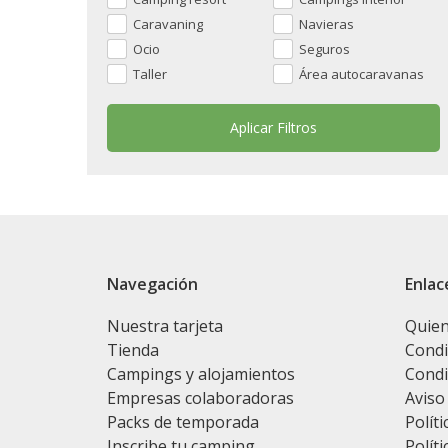
Caravaning
Navieras
Ocio
Seguros
Taller
Área autocaravanas
Navegación
Enlac
Nuestra tarjeta
Quie
Tienda
Condi
Campings y alojamientos
Condi
Empresas colaboradoras
Aviso
Packs de temporada
Políti
Inscribe tu camping
Políti