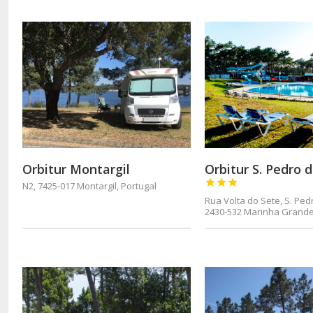
Orbitur Montargil
Orbitur S. Pedro 



N2, 7425-017 Montargil, Portugal
Rua Volta do Sete, S. Pe
2430-532 Marinha Grand