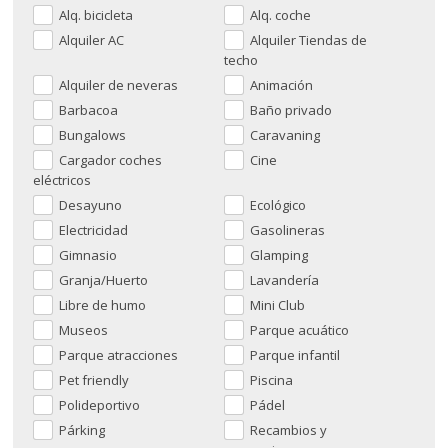
Alq. bicicleta
Alq. coche
Alquiler AC
Alquiler Tiendas de
techo
Alquiler de neveras
Animación
Barbacoa
Baño privado
Bungalows
Caravaning
Cargador coches
Cine
eléctricos
Desayuno
Ecológico
Electricidad
Gasolineras
Gimnasio
Glamping
Granja/Huerto
Lavandería
Libre de humo
Mini Club
Museos
Parque acuático
Parque atracciones
Parque infantil
Pet friendly
Piscina
Polideportivo
Pádel
Párking
Recambios y