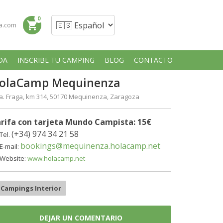
0
shopping_cart
a.com
DA
INSCRIBE TU CAMPING
BLOG
CONTACTO
olaCamp Mequinenza
ra. Fraga, km 314, 50170 Mequinenza, Zaragoza
rifa con tarjeta Mundo Campista: 15€
(+34) 974 34 21 58
Tel.
bookings@mequinenza.holacamp.net
E-mail:
Website:
www.holacamp.net
Campings Interior
DEJAR UN COMENTARIO