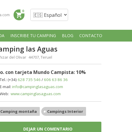
0
shopping_cart
a.com
DA
INSCRIBE TU CAMPING
BLOG
CONTACTO
amping las Aguas
izar del Olivar 44707, Teruel
o. con tarjeta Mundo Campista: 10%
Tel.: (+34)
628 735 546
/
606 63 86 36
E-mail:
info@campinglasaguas.com
Web:
www.campinglasaguas.com
Camping montaña
Campings Interior
DEJAR UN COMENTARIO