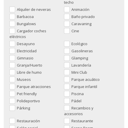
techo
Alquiler de neveras
Animación
Barbacoa
Baño privado
Bungalows
Caravaning
Cargador coches
Cine
eléctricos
Desayuno
Ecológico
Electricidad
Gasolineras
Gimnasio
Glamping
Granja/Huerto
Lavandería
Libre de humo
Mini Club
Museos
Parque acuático
Parque atracciones
Parque infantil
Pet friendly
Piscina
Polideportivo
Pádel
Párking
Recambios y
accesorios
Restauración
Restaurante
Salón social
Scape Room