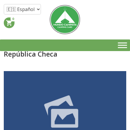
0
shopping_cart
República Checa