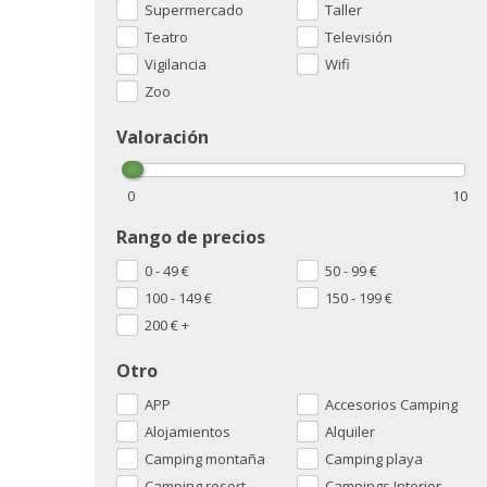
Supermercado
Taller
Teatro
Televisión
Vigilancia
Wifi
Zoo
Valoración
0
10
Rango de precios
0 - 49
€
50 - 99
€
100 - 149
€
150 - 199
€
200
€
+
Otro
APP
Accesorios Camping
Alojamientos
Alquiler
Camping montaña
Camping playa
Camping resort
Campings Interior