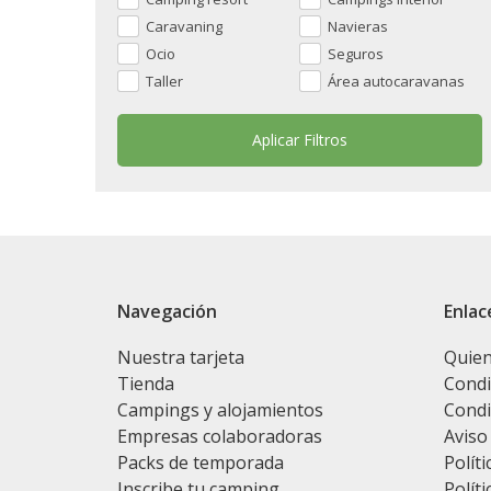
Caravaning
Navieras
Ocio
Seguros
Taller
Área autocaravanas
Navegación
Enlac
Nuestra tarjeta
Quie
Tienda
Condi
Campings y alojamientos
Condi
Empresas colaboradoras
Aviso
Packs de temporada
Políti
Inscribe tu camping
Políti