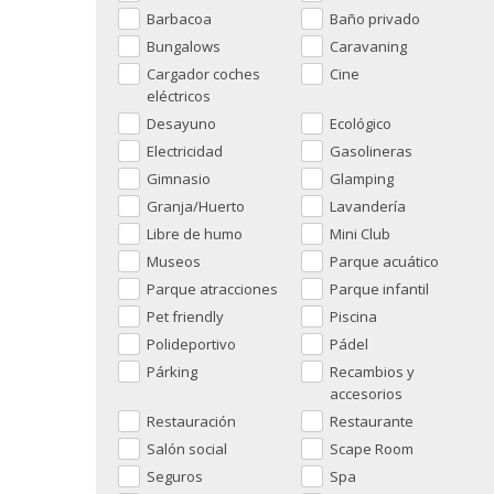
Barbacoa
Baño privado
Bungalows
Caravaning
Cargador coches
Cine
eléctricos
Desayuno
Ecológico
Electricidad
Gasolineras
Gimnasio
Glamping
Granja/Huerto
Lavandería
Libre de humo
Mini Club
Museos
Parque acuático
Parque atracciones
Parque infantil
Pet friendly
Piscina
Polideportivo
Pádel
Párking
Recambios y
accesorios
Restauración
Restaurante
Salón social
Scape Room
Seguros
Spa